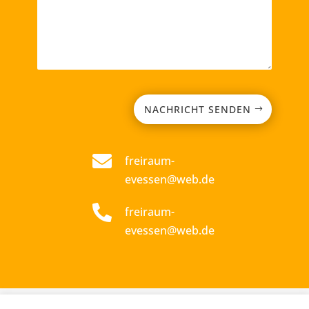
NACHRICHT SENDEN

freiraum-
evessen@web.de

freiraum-
evessen@web.de