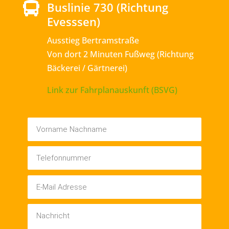
Buslinie 730 (Richtung

Evesssen)
Ausstieg Bertramstraße
Von dort 2 Minuten Fußweg (Richtung
Bäckerei / Gärtnerei)
Link zur Fahrplanauskunft (BSVG)