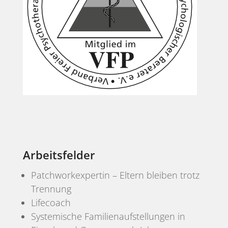
Arbeitsfelder
Patchworkexpertin – Eltern bleiben trotz
Trennung
Lifecoach
Systemische Familienaufstellungen in