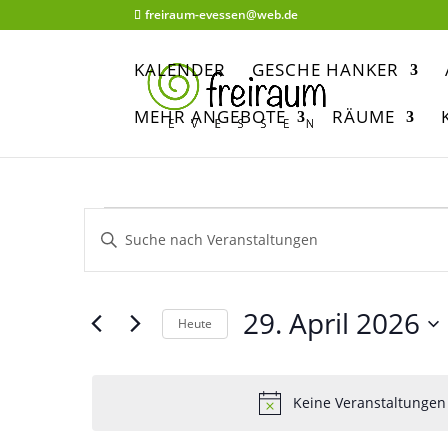
freiraum-evessen@web.de
KALENDER
GESCHE HANKER
MEHR ANGEBOTE
RÄUME
Veranstaltungen
Veranstaltungen
Bitte
Suche
für
Schlüsselwort
und
eingeben.
29.
Suche
29. April 2026
Ansichten,
Heute
April
nach
Navigation
Datum
Veranstaltungen
2026
wählen.
Schlüsselwort.
Keine Veranstaltungen 