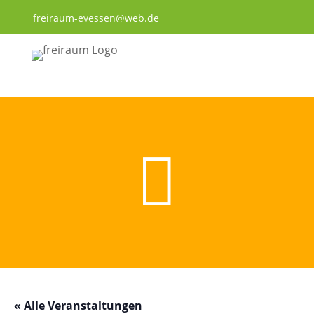
freiraum-evessen@web.de

« Alle Veranstaltungen