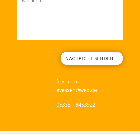
NACHRICHT SENDEN
freiraum-
evessen@web.de
05333 – 9453922