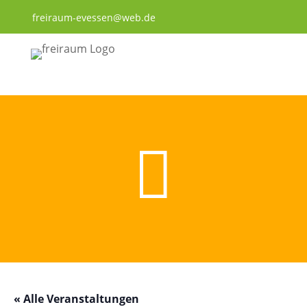
freiraum-evessen@web.de

« Alle Veranstaltungen